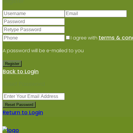
Register
terms & cond
I agree with
A password will be e-mailed to you
Register
Back to Login
Reset Password
Reset Password
Return to Login