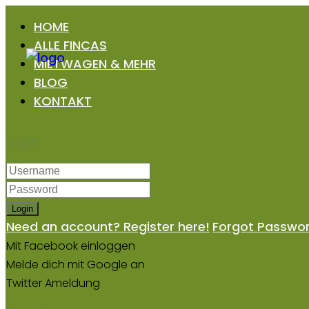
HOME
ALLE FINCAS
MIETWAGEN & MEHR
BLOG
KONTAKT
Login
Login
Need an account? Register here!
Forgot Passwo
Mit Facebook einloggen
Melde dich mit Google an
Twitter Ameldung