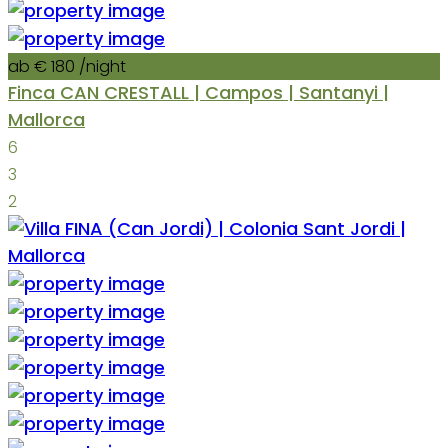
ab € 180
/night
Finca CAN CRESTALL | Campos | Santanyi |
Mallorca
6
3
2