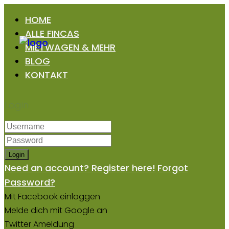
HOME
ALLE FINCAS
MIETWAGEN & MEHR
BLOG
KONTAKT
Login
Login
Need an account? Register here!
Forgot
Password?
Mit Facebook einloggen
Melde dich mit Google an
Twitter Ameldung