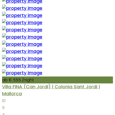
ab € 555
/night
Villa FINA (Can Jordi) | Colonia Sant Jordi |
Mallorca
10
5
4