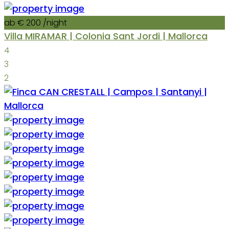
ab € 200
/night
Villa MIRAMAR | Colonia Sant Jordi | Mallorca
4
3
2