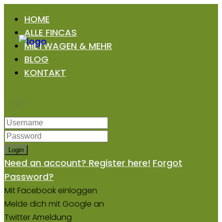
HOME
ALLE FINCAS
MIETWAGEN & MEHR
BLOG
KONTAKT
Login
Login
Need an account? Register here!
Forgot
Password?
Mit Facebook einloggen
Melde dich mit Google an
Twitter Ameldung