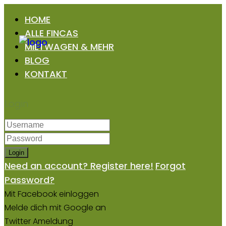
HOME
ALLE FINCAS
MIETWAGEN & MEHR
BLOG
KONTAKT
Login
Login
Need an account? Register here!
Forgot
Password?
Mit Facebook einloggen
Melde dich mit Google an
Twitter Ameldung