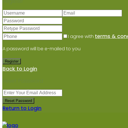
Register
terms & cond
I agree with
A password will be e-mailed to you
Register
Back to Login
Reset Password
Reset Password
Return to Login