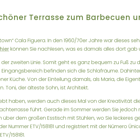
schöner Terrasse zum Barbecuen u
town“ Cala Figuera. In den 1960/70er Jahre war dieses se
hier
können Sie nachlesen, was es damals alles dort gab un
der zweiten Linie. Somit geht es ganz bequem zu Fuß zu den
m Eingangsbereich befinden sich die Schlafräume. Dahinter
ener Küche. Von der Einteilung damals, als Maria, die Eig
Toni, der älteste Sohn, ist Architekt.
iebt haben, werden auch dieses Mal von der Kreativität d
n Dachterrasse führt. Gerade im Sommer werden Sie jedoch 
ch über dem großen Esstisch mit Stühlen, wo Sie leckeres 
r der Nummer ETV/158181 und registriert mit der Número Únic
V/158181.