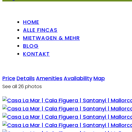
HOME
ALLE FINCAS
MIETWAGEN & MEHR
BLOG
KONTAKT
Price
Details
Amenities
Availability
Map
See all 26 photos