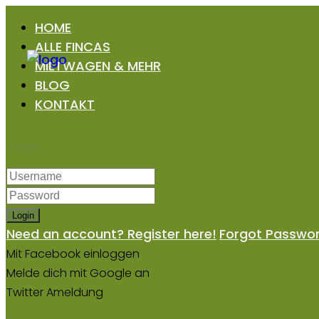
HOME
ALLE FINCAS
MIETWAGEN & MEHR
BLOG
KONTAKT
Login
Login
Need an account? Register here!
Forgot Passwo
Mit Facebook einloggen
Melde dich mit Google an
Twitter Ameldung