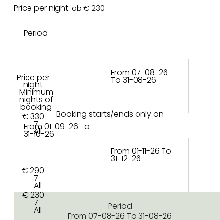
Price per night:
ab € 230
Period
From 07-08-26
Price per
To 31-08-26
night
Minimum
nights of
booking
Booking starts/ends only on
€ 330
7
From 01-09-26 To
All
31-10-26
From 01-11-26 To
31-12-26
€ 290
7
All
€ 230
7
Period
All
From 07-08-26 To 31-08-26