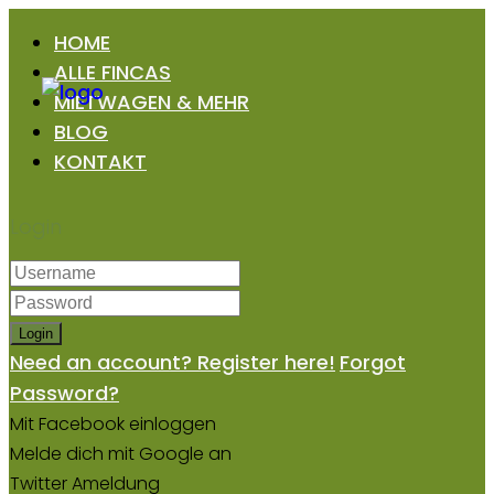
HOME
ALLE FINCAS
MIETWAGEN & MEHR
BLOG
KONTAKT
Login
Login
Need an account? Register here!
Forgot
Password?
Mit Facebook einloggen
Melde dich mit Google an
Twitter Ameldung