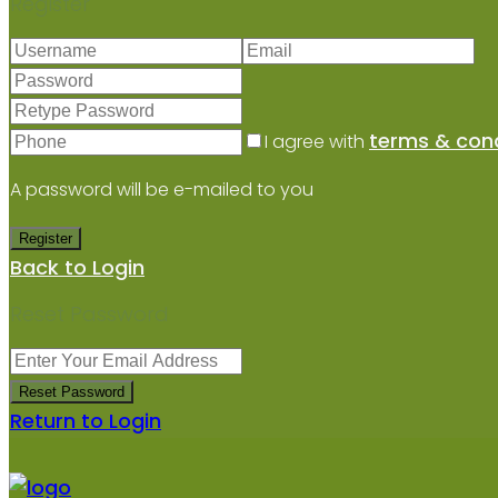
Register
terms & cond
I agree with
A password will be e-mailed to you
Register
Back to Login
Reset Password
Reset Password
Return to Login