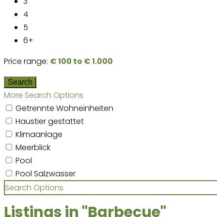
3
4
5
6+
Price range:
€ 100 to € 1.000
More Search Options
Getrennte Wohneinheiten
Haustier gestattet
Klimaanlage
Meerblick
Pool
Pool Salzwasser
Search Options
Listings in "Barbecue"