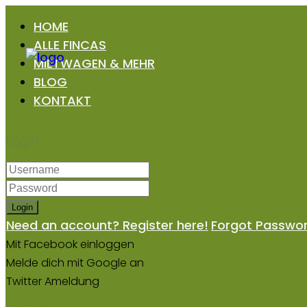
HOME
ALLE FINCAS
MIETWAGEN & MEHR
BLOG
KONTAKT
Login
Login
Need an account? Register here!
Forgot Passwo
Mit Facebook einloggen
Melde dich mit Google an
Twitter Ameldung