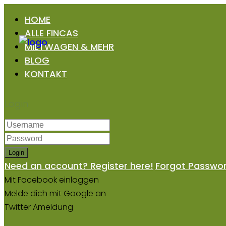
HOME
ALLE FINCAS
MIETWAGEN & MEHR
BLOG
KONTAKT
Login
Login
Need an account? Register here!
Forgot Passwo
Mit Facebook einloggen
Melde dich mit Google an
Twitter Ameldung