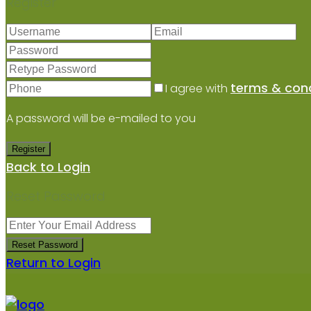
Register
terms & cond
I agree with
A password will be e-mailed to you
Register
Back to Login
Reset Password
Reset Password
Return to Login