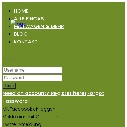
HOME
ALLE FINCAS
MIETWAGEN & MEHR
BLOG
KONTAKT
Login
Login
Need an account? Register here!
Forgot
Password?
Mit Facebook einloggen
Melde dich mit Google an
Twitter Ameldung