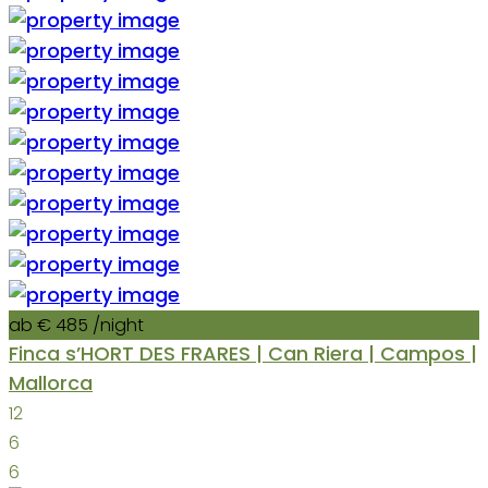
ab € 485
/night
Finca s’HORT DES FRARES | Can Riera | Campos |
Mallorca
12
6
6