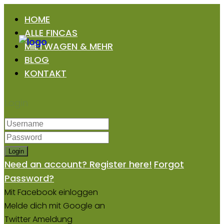
HOME
ALLE FINCAS
MIETWAGEN & MEHR
BLOG
KONTAKT
Login
Login
Need an account? Register here!
Forgot
Password?
Mit Facebook einloggen
Melde dich mit Google an
Twitter Ameldung