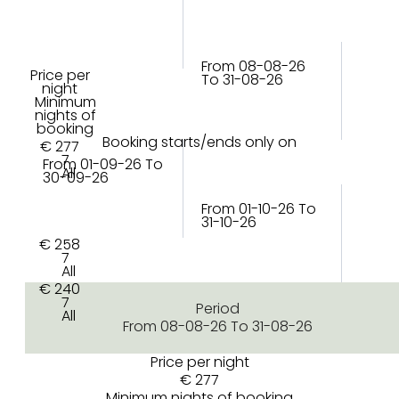
From 08-08-26
Price per
To 31-08-26
night
Minimum
nights of
booking
Booking starts/ends only on
€ 277
7
From 01-09-26 To
All
30-09-26
From 01-10-26 To
31-10-26
€ 258
7
All
€ 240
7
Period
All
From 08-08-26 To 31-08-26
Price per night
€ 277
Minimum nights of booking