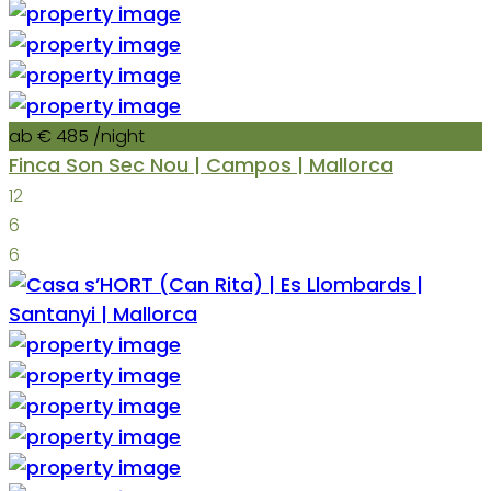
ab € 485
/night
Finca Son Sec Nou | Campos | Mallorca
12
6
6