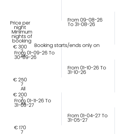
From 09-08-26
Price per
To 31-08-26
night
Minimum
nights of
booking
Booking starts/ends only on
€ 300
7
From 01-09-26 To
All
30-09-26
From 01-10-26 To
31-10-26
€ 250
7
All
€ 200
7
From 01-11-26 To
All
31-03-27
From 01-04-27 To
31-05-27
€ 170
7