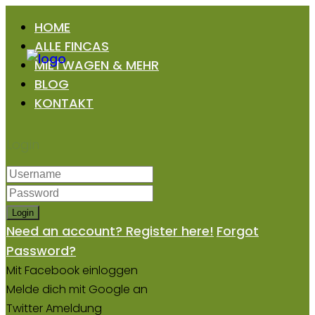
HOME
ALLE FINCAS
MIETWAGEN & MEHR
BLOG
KONTAKT
Login
Login
Need an account? Register here!
Forgot
Password?
Mit Facebook einloggen
Melde dich mit Google an
Twitter Ameldung