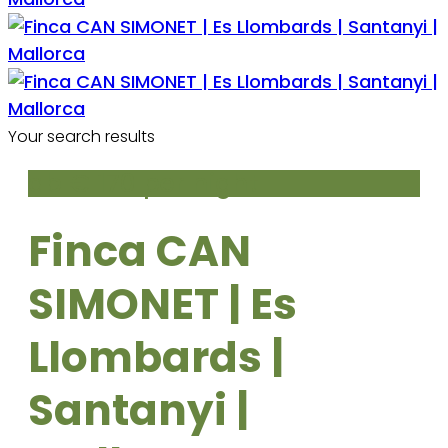
Your search results
ab € 170
per night
Finca CAN
SIMONET | Es
Llombards |
Santanyi |