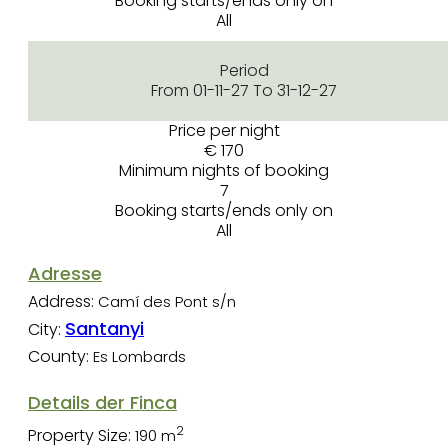
Booking starts/ends only on
All
Period
From 01-11-27 To 31-12-27
Price per night
€ 170
Minimum nights of booking
7
Booking starts/ends only on
All
Adresse
Address:
Camí des Pont s/n
Santanyi
City:
County:
Es Lombards
Details der Finca
2
Property Size:
190 m