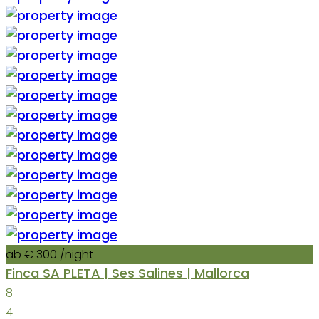
ab € 300
/night
Finca SA PLETA | Ses Salines | Mallorca
8
4