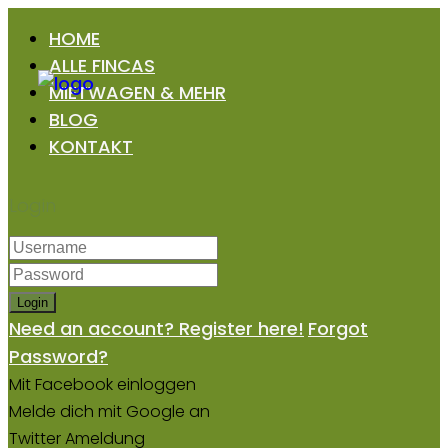
HOME
ALLE FINCAS
MIETWAGEN & MEHR
BLOG
KONTAKT
Login
Login
Need an account? Register here!
Forgot
Password?
Mit Facebook einloggen
Melde dich mit Google an
Twitter Ameldung