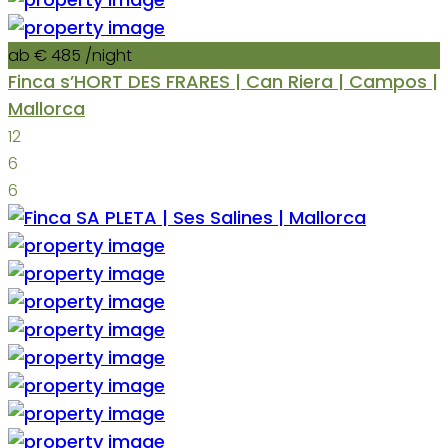
ab € 485
/night
Finca s’HORT DES FRARES | Can Riera | Campos |
Mallorca
12
6
6