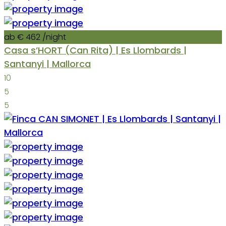
ab € 462
/night
Casa s’HORT (Can Rita) | Es Llombards |
Santanyi | Mallorca
10
5
5