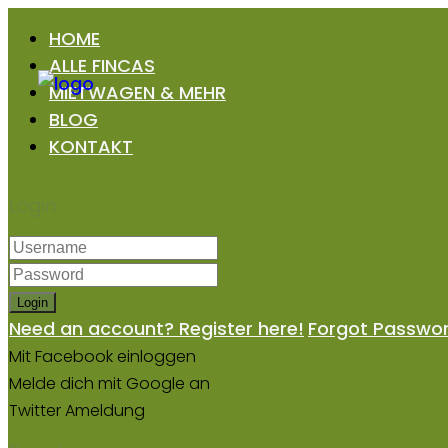
HOME
ALLE FINCAS
MIETWAGEN & MEHR
BLOG
KONTAKT
Login
Login
Need an account? Register here!
Forgot Passwo
Mit Facebook einloggen
Melde dich mit Google an
Twitter Ameldung