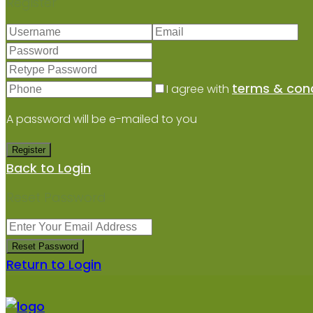
Register
terms & cond
I agree with
A password will be e-mailed to you
Register
Back to Login
Reset Password
Reset Password
Return to Login