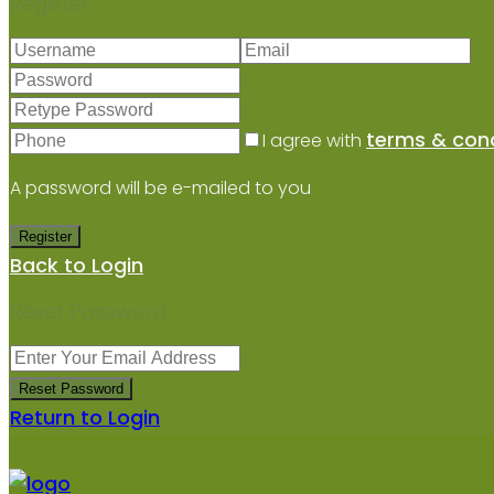
Register
terms & cond
I agree with
A password will be e-mailed to you
Register
Back to Login
Reset Password
Reset Password
Return to Login