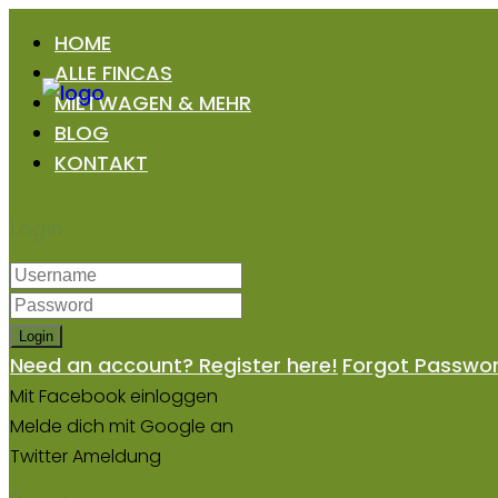
HOME
ALLE FINCAS
MIETWAGEN & MEHR
BLOG
KONTAKT
Login
Login
Need an account? Register here!
Forgot Passwo
Mit Facebook einloggen
Melde dich mit Google an
Twitter Ameldung