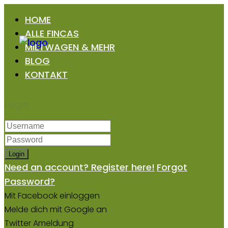
HOME
ALLE FINCAS
MIETWAGEN & MEHR
BLOG
KONTAKT
Login
Login
Need an account? Register here!
Forgot
Password?
Mit Facebook einloggen
Melde dich mit Google an
Twitter Ameldung