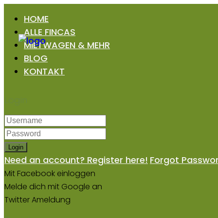
HOME
ALLE FINCAS
MIETWAGEN & MEHR
BLOG
KONTAKT
Login
Login
Need an account? Register here!
Forgot Passwo
Mit Facebook einloggen
Melde dich mit Google an
Twitter Ameldung