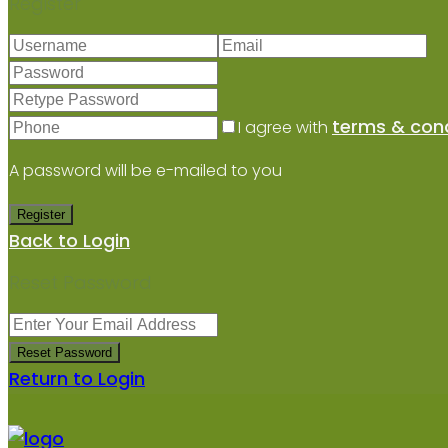
Register
terms & cond
I agree with
A password will be e-mailed to you
Register
Back to Login
Reset Password
Reset Password
Return to Login