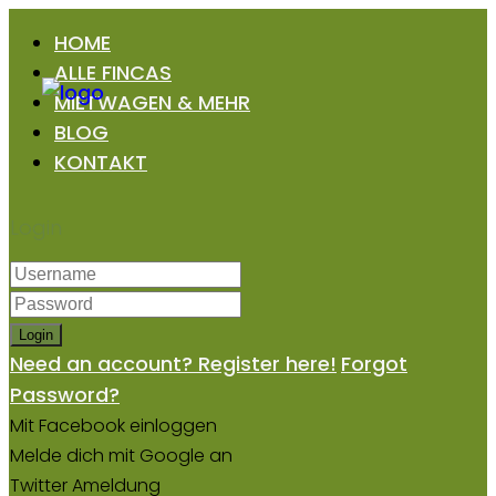
HOME
ALLE FINCAS
MIETWAGEN & MEHR
BLOG
KONTAKT
Login
Login
Need an account? Register here!
Forgot
Password?
Mit Facebook einloggen
Melde dich mit Google an
Twitter Ameldung