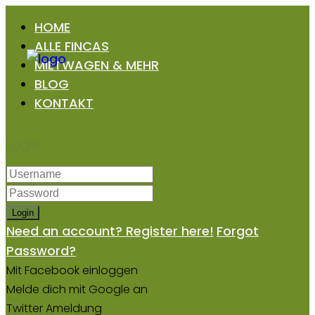
HOME
ALLE FINCAS
MIETWAGEN & MEHR
BLOG
KONTAKT
Login
Login
Need an account? Register here!
Forgot
Password?
Mit Facebook einloggen
Melde dich mit Google an
Twitter Ameldung