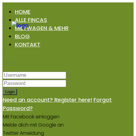
HOME
ALLE FINCAS
MIETWAGEN & MEHR
BLOG
KONTAKT
Login
Login
Need an account? Register here!
Forgot
Password?
Mit Facebook einloggen
Melde dich mit Google an
Twitter Ameldung