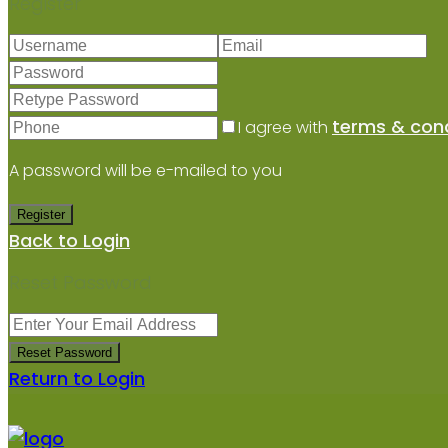
Register
terms & cond
I agree with
A password will be e-mailed to you
Register
Back to Login
Reset Password
Reset Password
Return to Login