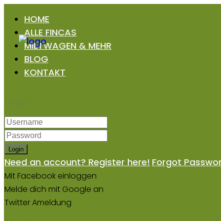
HOME
ALLE FINCAS
MIETWAGEN & MEHR
BLOG
KONTAKT
Login
Login
Need an account? Register here!
Forgot Passwo
Mit Facebook einloggen
Melde dich mit Google an
Twitter Ameldung