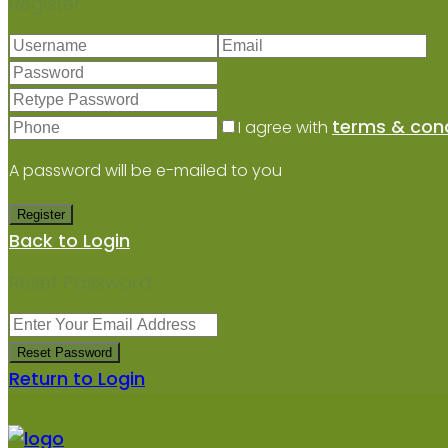
Register
terms & cond
I agree with
A password will be e-mailed to you
Register
Back to Login
Reset Password
Reset Password
Return to Login