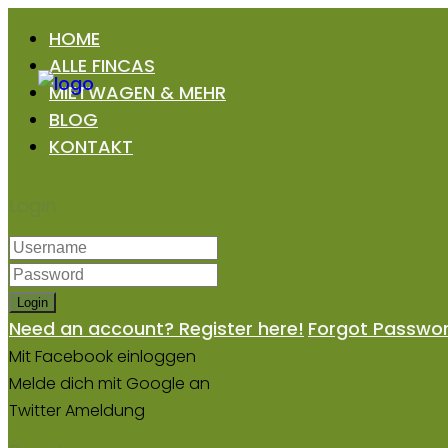
HOME
ALLE FINCAS
MIETWAGEN & MEHR
BLOG
KONTAKT
Login
Login
Need an account? Register here!
Forgot Passwo
Mit Facebook einloggen
Melde dich mit Google an
Twitter Ameldung