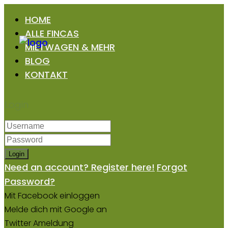
HOME
ALLE FINCAS
MIETWAGEN & MEHR
BLOG
KONTAKT
Login
Login
Need an account? Register here!
Forgot
Password?
Mit Facebook einloggen
Melde dich mit Google an
Twitter Ameldung