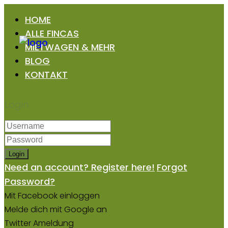
HOME
ALLE FINCAS
MIETWAGEN & MEHR
BLOG
KONTAKT
Login
Login
Need an account? Register here!
Forgot
Password?
Mit Facebook einloggen
Melde dich mit Google an
Twitter Ameldung