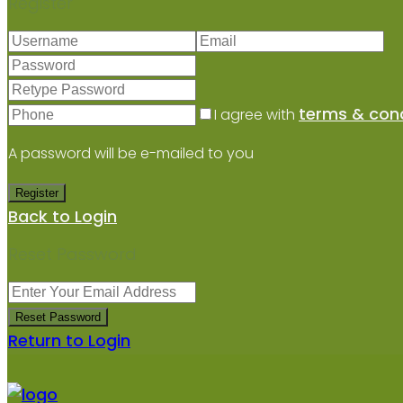
Register
terms & cond
I agree with
A password will be e-mailed to you
Register
Back to Login
Reset Password
Reset Password
Return to Login