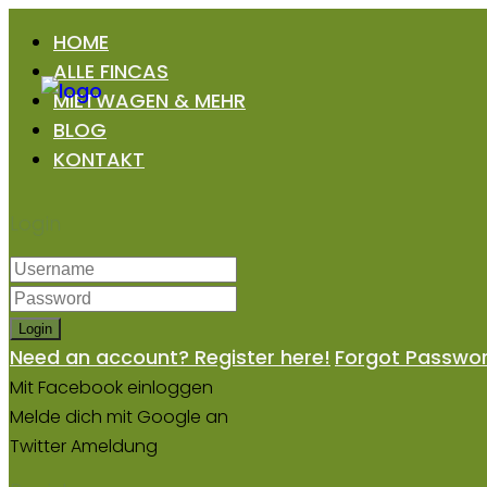
HOME
ALLE FINCAS
MIETWAGEN & MEHR
BLOG
KONTAKT
Login
Login
Need an account? Register here!
Forgot Passwo
Mit Facebook einloggen
Melde dich mit Google an
Twitter Ameldung