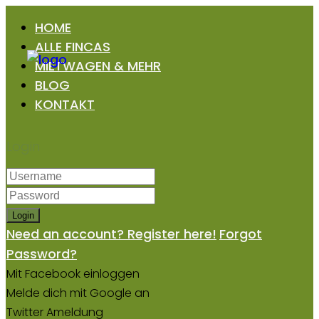
HOME
ALLE FINCAS
MIETWAGEN & MEHR
BLOG
KONTAKT
Login
Login
Need an account? Register here!
Forgot
Password?
Mit Facebook einloggen
Melde dich mit Google an
Twitter Ameldung