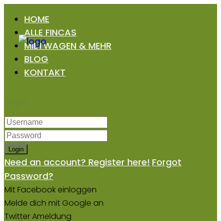
HOME
ALLE FINCAS
MIETWAGEN & MEHR
BLOG
KONTAKT
Login
Login
Need an account? Register here!
Forgot
Password?
Mit Facebook einloggen
Melde dich mit Google an
Twitter Ameldung