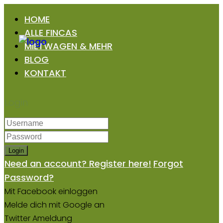
HOME
ALLE FINCAS
MIETWAGEN & MEHR
BLOG
KONTAKT
Login
Login
Need an account? Register here!
Forgot
Password?
Mit Facebook einloggen
Melde dich mit Google an
Twitter Ameldung