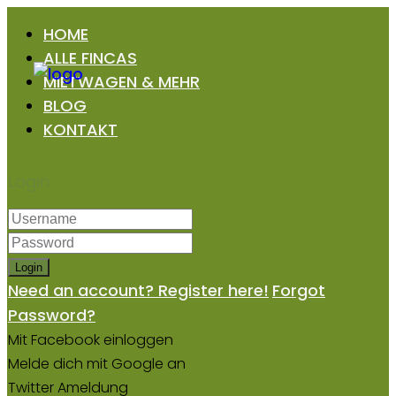
HOME
ALLE FINCAS
MIETWAGEN & MEHR
BLOG
KONTAKT
Login
Login
Need an account? Register here!
Forgot
Password?
Mit Facebook einloggen
Melde dich mit Google an
Twitter Ameldung