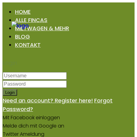
HOME
ALLE FINCAS
MIETWAGEN & MEHR
BLOG
KONTAKT
Login
Login
Need an account? Register here!
Forgot
Password?
Mit Facebook einloggen
Melde dich mit Google an
Twitter Ameldung