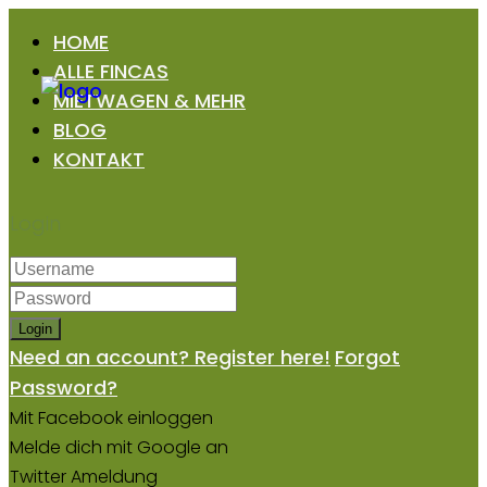
HOME
ALLE FINCAS
MIETWAGEN & MEHR
BLOG
KONTAKT
Login
Login
Need an account? Register here!
Forgot
Password?
Mit Facebook einloggen
Melde dich mit Google an
Twitter Ameldung