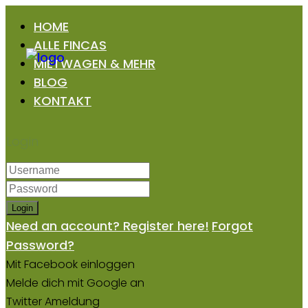
HOME
ALLE FINCAS
MIETWAGEN & MEHR
BLOG
KONTAKT
Login
Login
Need an account? Register here!
Forgot
Password?
Mit Facebook einloggen
Melde dich mit Google an
Twitter Ameldung