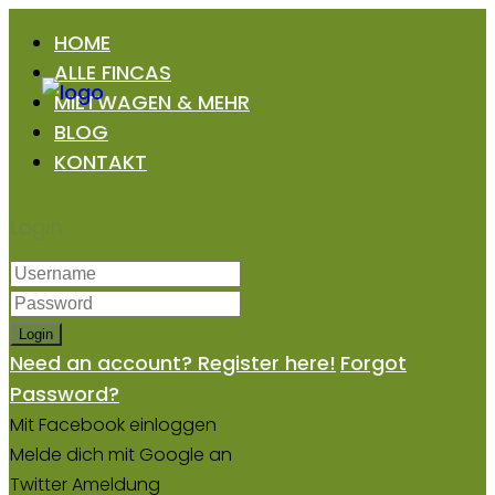
HOME
ALLE FINCAS
MIETWAGEN & MEHR
BLOG
KONTAKT
Login
Login
Need an account? Register here!
Forgot
Password?
Mit Facebook einloggen
Melde dich mit Google an
Twitter Ameldung