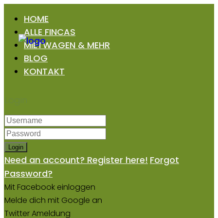
HOME
ALLE FINCAS
MIETWAGEN & MEHR
BLOG
KONTAKT
Login
Login
Need an account? Register here!
Forgot
Password?
Mit Facebook einloggen
Melde dich mit Google an
Twitter Ameldung