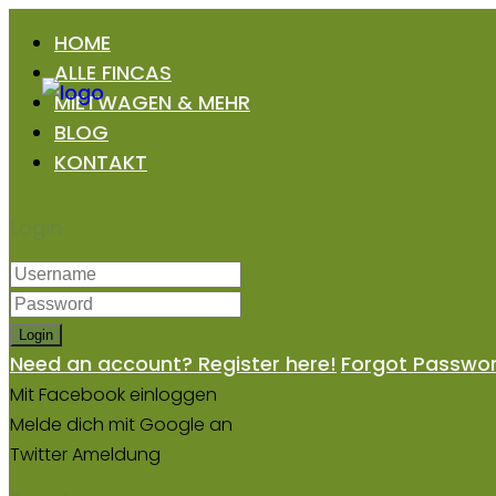
HOME
ALLE FINCAS
MIETWAGEN & MEHR
BLOG
KONTAKT
Login
Login
Need an account? Register here!
Forgot Passwo
Mit Facebook einloggen
Melde dich mit Google an
Twitter Ameldung