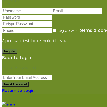
Register
terms & cond
I agree with
A password will be e-mailed to you
Register
Back to Login
Reset Password
Reset Password
Return to Login