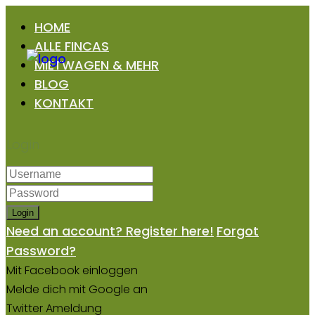
HOME
ALLE FINCAS
MIETWAGEN & MEHR
BLOG
KONTAKT
Login
Login
Need an account? Register here!
Forgot
Password?
Mit Facebook einloggen
Melde dich mit Google an
Twitter Ameldung