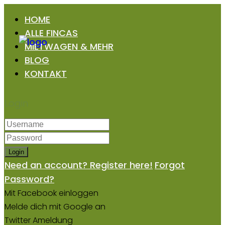
HOME
ALLE FINCAS
MIETWAGEN & MEHR
BLOG
KONTAKT
Login
Login
Need an account? Register here!
Forgot
Password?
Mit Facebook einloggen
Melde dich mit Google an
Twitter Ameldung