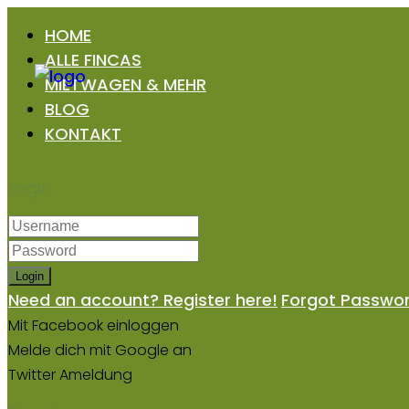
HOME
ALLE FINCAS
MIETWAGEN & MEHR
BLOG
KONTAKT
Login
Login
Need an account? Register here!
Forgot Passwo
Mit Facebook einloggen
Melde dich mit Google an
Twitter Ameldung