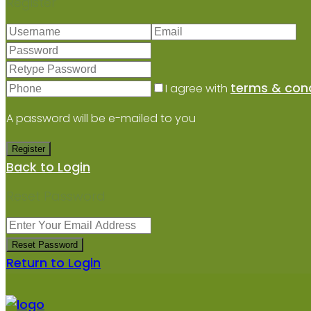
Register
terms & cond
I agree with
A password will be e-mailed to you
Register
Back to Login
Reset Password
Reset Password
Return to Login