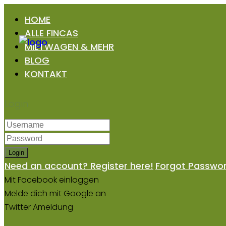
HOME
ALLE FINCAS
MIETWAGEN & MEHR
BLOG
KONTAKT
Login
Login
Need an account? Register here!
Forgot Passwo
Mit Facebook einloggen
Melde dich mit Google an
Twitter Ameldung