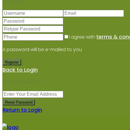
Register
terms & cond
I agree with
A password will be e-mailed to you
Register
Back to Login
Reset Password
Reset Password
Return to Login