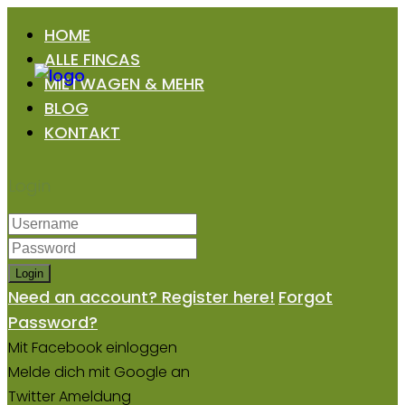
HOME
ALLE FINCAS
MIETWAGEN & MEHR
BLOG
KONTAKT
Login
Login
Need an account? Register here!
Forgot
Password?
Mit Facebook einloggen
Melde dich mit Google an
Twitter Ameldung