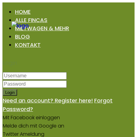
HOME
ALLE FINCAS
MIETWAGEN & MEHR
BLOG
KONTAKT
Login
Login
Need an account? Register here!
Forgot
Password?
Mit Facebook einloggen
Melde dich mit Google an
Twitter Ameldung