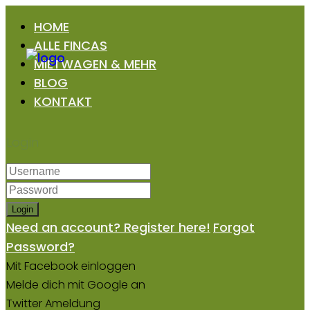
HOME
ALLE FINCAS
MIETWAGEN & MEHR
BLOG
KONTAKT
Login
Login
Need an account? Register here!
Forgot
Password?
Mit Facebook einloggen
Melde dich mit Google an
Twitter Ameldung