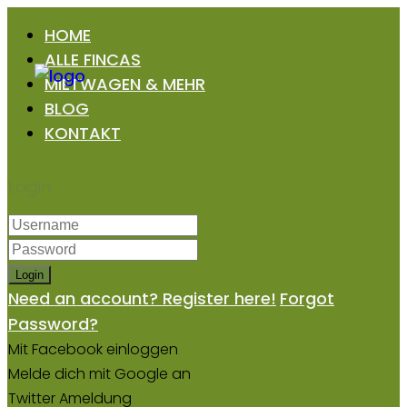
HOME
ALLE FINCAS
MIETWAGEN & MEHR
BLOG
KONTAKT
Login
Login
Need an account? Register here!
Forgot
Password?
Mit Facebook einloggen
Melde dich mit Google an
Twitter Ameldung