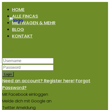
HOME
ALLE FINCAS
MIETWAGEN & MEHR
BLOG
KONTAKT
Login
Login
Need an account? Register here!
Forgot
Password?
Mit Facebook einloggen
Melde dich mit Google an
Twitter Ameldung