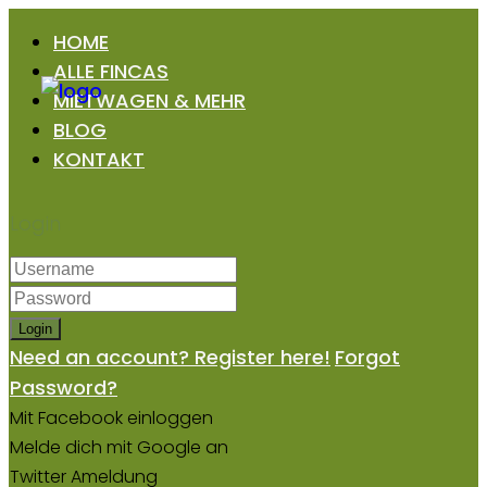
HOME
ALLE FINCAS
MIETWAGEN & MEHR
BLOG
KONTAKT
Login
Login
Need an account? Register here!
Forgot
Password?
Mit Facebook einloggen
Melde dich mit Google an
Twitter Ameldung