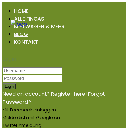
HOME
ALLE FINCAS
MIETWAGEN & MEHR
BLOG
KONTAKT
Login
Login
Need an account? Register here!
Forgot
Password?
Mit Facebook einloggen
Melde dich mit Google an
Twitter Ameldung