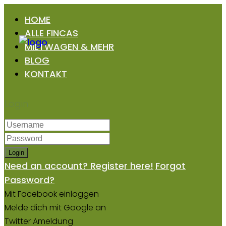
HOME
ALLE FINCAS
MIETWAGEN & MEHR
BLOG
KONTAKT
Login
Login
Need an account? Register here!
Forgot
Password?
Mit Facebook einloggen
Melde dich mit Google an
Twitter Ameldung