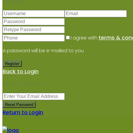
Register
terms & cond
I agree with
A password will be e-mailed to you
Register
Back to Login
Reset Password
Reset Password
Return to Login