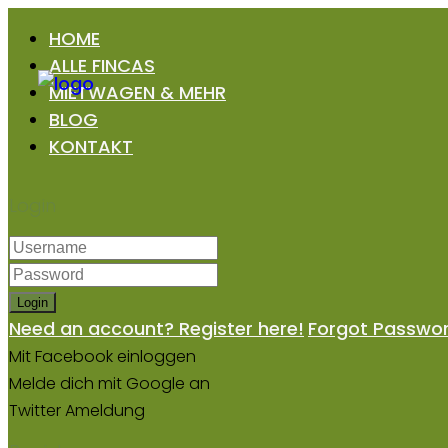
HOME
ALLE FINCAS
MIETWAGEN & MEHR
BLOG
KONTAKT
Login
Login
Need an account? Register here!
Forgot Passwo
Mit Facebook einloggen
Melde dich mit Google an
Twitter Ameldung