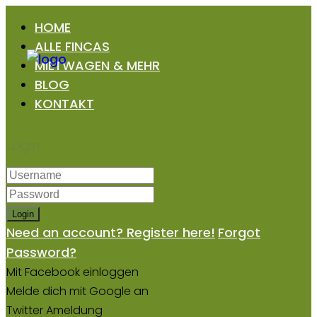
HOME
ALLE FINCAS
MIETWAGEN & MEHR
BLOG
KONTAKT
Login
Login
Need an account? Register here!
Forgot
Password?
Mit Facebook einloggen
Melde dich mit Google an
Twitter Ameldung