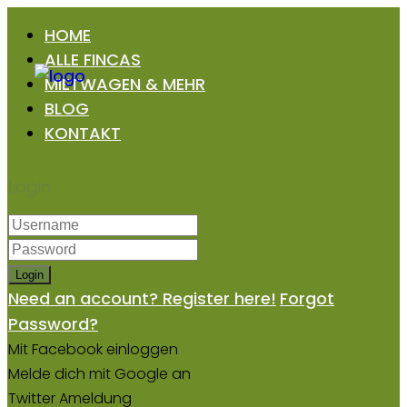
HOME
ALLE FINCAS
MIETWAGEN & MEHR
BLOG
KONTAKT
Login
Login
Need an account? Register here!
Forgot
Password?
Mit Facebook einloggen
Melde dich mit Google an
Twitter Ameldung