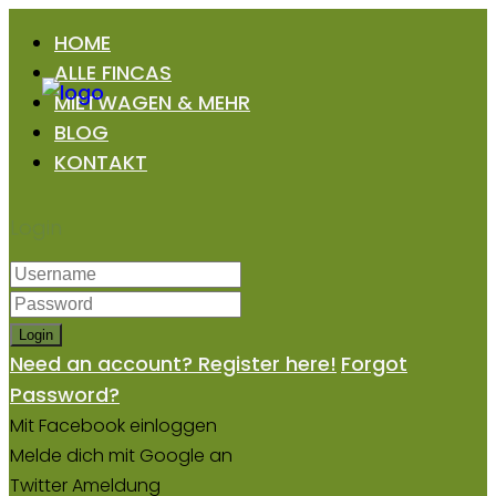
HOME
ALLE FINCAS
MIETWAGEN & MEHR
BLOG
KONTAKT
Login
Login
Need an account? Register here!
Forgot
Password?
Mit Facebook einloggen
Melde dich mit Google an
Twitter Ameldung